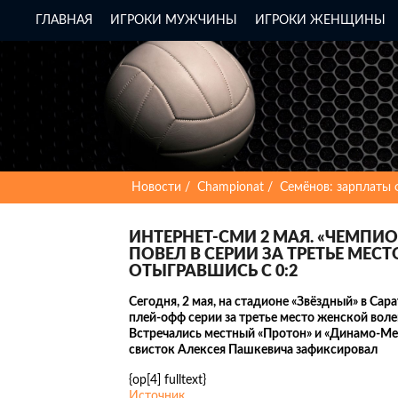
ГЛАВНАЯ
ИГРОКИ МУЖЧИНЫ
ИГРОКИ ЖЕНЩИНЫ
Новости
Сhampionat
Семёнов: зарплаты 
ИНТЕРНЕТ-СМИ 2 МАЯ. «ЧЕМПИО
ПОВЕЛ В СЕРИИ ЗА ТРЕТЬЕ МЕС
ОТЫГРАВШИСЬ С 0:2
Сегодня, 2 мая, на стадионе «Звёздный» в Сар
плей-офф серии за третье место женской вол
Встречались местный «Протон» и «Динамо-Ме
свисток Алексея Пашкевича зафиксировал
{op[4] fulltext}
Источник